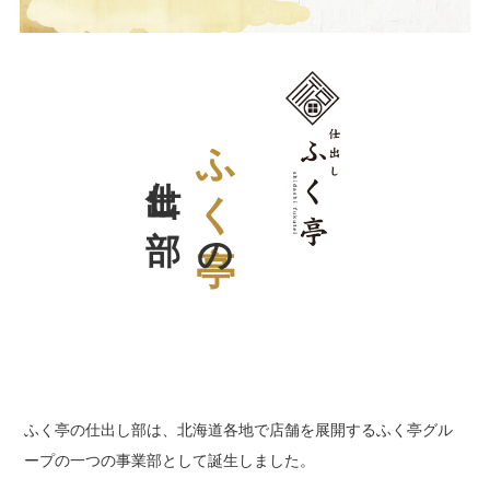
4999
円
5000
円
～
仕出し部
ふく亭
会
社
の
概
要
お
す
す
め
ふく亭の仕出し部は、北海道各地で店舗を展開するふく亭グル
人
ープの一つの事業部として誕生しました。
気