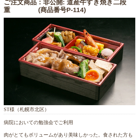
ご注文商品：非公開: 道産牛すき焼き二段
お
重 (商品番号P-114)
弁
当
オ
ー
ド
ブ
ル
札
幌
へ
ST様（札幌市北区）
お
届
病院においての勉強会でご利用
け
肉がとてもボリュームがあり美味しかった。食された方も