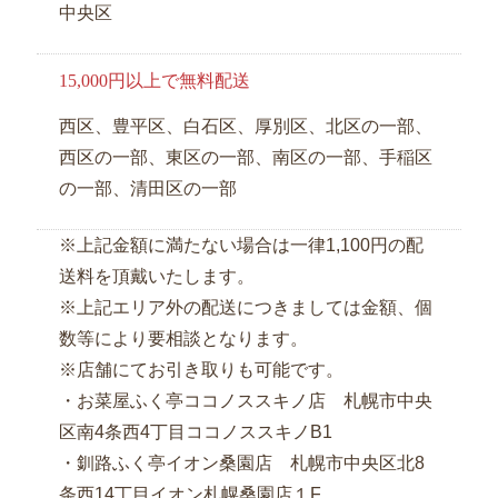
シ
中央区
ー
ン
15,000円以上で無料配送
で
西区、豊平区、白石区、厚別区、北区の一部、
選
西区の一部、東区の一部、南区の一部、手稲区
ぶ
の一部、清田区の一部
会
議・
※上記金額に満たない場合は一律1,100円の配
研
送料を頂戴いたします。
修
※上記エリア外の配送につきましては金額、個
用
数等により要相談となります。
弁
※店舗にてお引き取りも可能です。
当
・お菜屋ふく亭ココノススキノ店 札幌市中央
接
区南4条西4丁目ココノススキノB1
待・
お
・釧路ふく亭イオン桑園店 札幌市中央区北8
も
条西14丁目イオン札幌桑園店１F