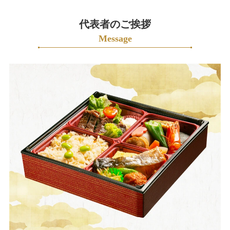
見
選
も
代表者のご挨拶
ぶ
お
Message
聞
1000
か
～
せ
1999
く
円
だ
2000
さ
～
い。
2999
円
3000
～
3999
円
4000
～