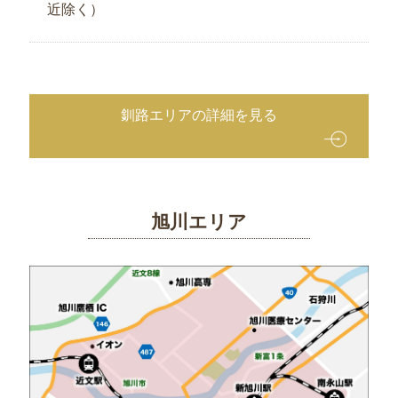
近除く）
選
ぶ
北
海
道
釧路エリアの詳細を見る
名
産
お
弁
旭川エリア
当
お
弁
当
1000
円
～
1999