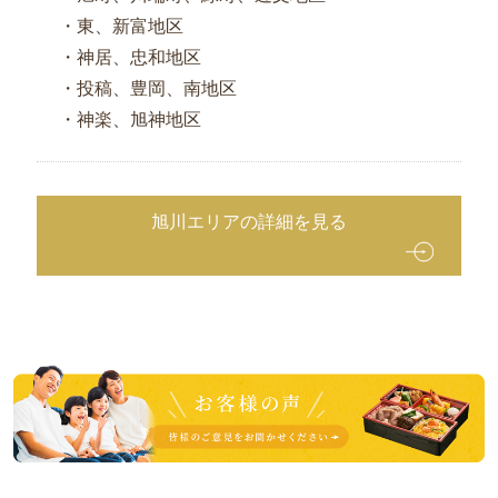
内
・東、新富地区
オ
・神居、忠和地区
ー
・投稿、豊岡、南地区
ド
・神楽、旭神地区
ブ
ル
お
茶・
旭川エリアの詳細を見る
そ
の
他
ご
皆
予
様
の
算
ご
か
意
ら