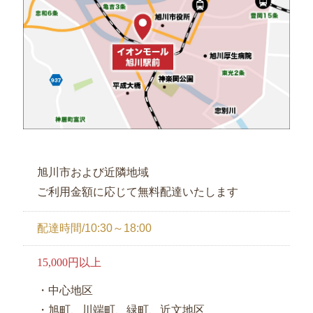
円
お
弁
当
2000
円
～
2999
円
旭川市および近隣地域
お
ご利用金額に応じて無料配達いたします
弁
当
配達時間/10:30～18:00
3000
円
15,000円以上
～
幕
・中心地区
ノ
・旭町、川端町、緑町、近文地区