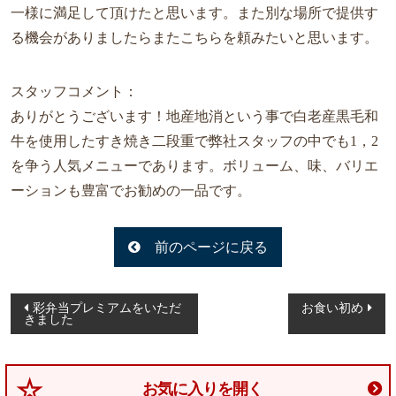
一様に満足して頂けたと思います。また別な場所で提供す
釧
る機会がありましたらまたこちらを頼みたいと思います。
路
へ
お
スタッフコメント：
届
ありがとうございます！地産地消という事で白老産黒毛和
け
牛を使用したすき焼き二段重で弊社スタッフの中でも1，2
を争う人気メニューであります。ボリューム、味、バリエ
旭
ーションも豊富でお勧めの一品です。
川
へ
前のページに戻る
お
届
投
け
彩弁当プレミアムをいただ
お食い初め
きました
稿
ラ
ナ
ン
ビ
お気に入りを開く