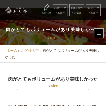
コ
ン
札幌エリア
釧路エリア
旭川エリア
お知らせ
へお届け
へお届け
へお届け
テ
ン
Menu
ツ
肉がとてもボリュームがあり美味しかった
へ
voice
用
ス
Menu
キ
途
ッ
ホーム
»
お客様の声
»
肉がとてもボリュームがあり美味し
で
プ
かった
選
ぶ
こ
肉がとてもボリュームがあり美味しかった
だ
voice
わ
り