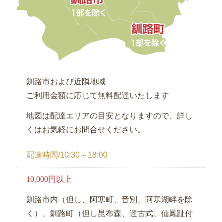
観
光・
行
楽
地
域
釧路市および近隣地域
や
家
ご利用金額に応じて無料配達いたします
族
地図は配達エリアの目安となりますので、詳し
の
くはお気軽にお問合せください。
集
ま
配達時間/10:30～18:00
り
10,000円以上
種
釧路市内（但し、阿寒町、音別、阿寒湖畔を除
類
く）、釧路町（但し昆布森、達古式、仙鳳趾付
で