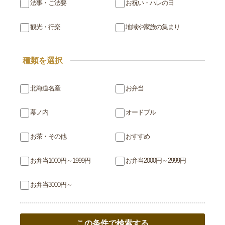
法事・ご法要
お祝い・ハレの日
観光・行楽
地域や家族の集まり
種類を選択
北海道名産
お弁当
幕ノ内
オードブル
お茶・その他
おすすめ
お弁当1000円～1999円
お弁当2000円～2999円
お弁当3000円～
この条件で検索する