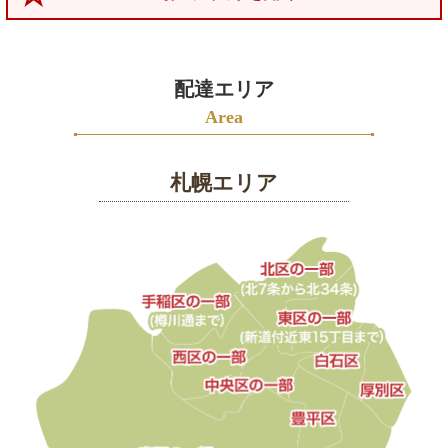
チ
ゲ
弁
ー
当
シ
テ
配達エリア
ョ
イ
ン
Area
ク
ア
札幌エリア
ウ
ト
ふ
く
亭
グ
ル
ー
プ