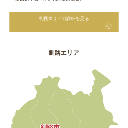
て
な
札幌エリアの詳細を見る
し
弁
当
法
事・
釧路エリア
ご
法
要
お
祝
い・
ハ
レ
の
日