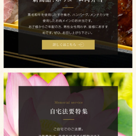
観
路
光・
エ
行
リ
楽
ア
地
に
域
て
や
販
家
売
族
開
の
自
始！
集
宅
新
ま
法
り
商
要
品
特
ボ
種
集
リ
類
ュ
で