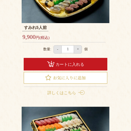
ト
マ
ッ
プ
すみれ5人前
9,900
円(税込)
数量:
個
-
+
カートに入れる
詳しくはこちら