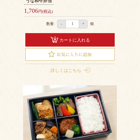
うな和牛弁当
4999
1,706
円
円(税込)
5000
数量:
個
-
+
円
～
カートに入れる
会
社
概
詳しくはこちら
要
お
す
す
め
人
気