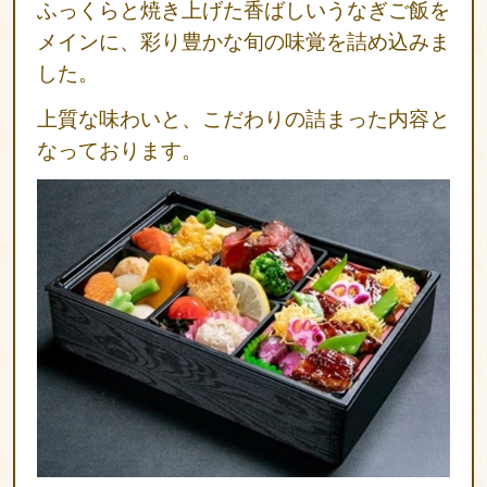
チ
ふっくらと焼き上げた香ばしいうなぎご飯を
弁
メインに、彩り豊かな旬の味覚を詰め込みま
当
した。
テ
上質な味わいと、こだわりの詰まった内容と
イ
なっております。
ク
ア
ウ
ト
ふ
く
亭
グ
ル
ー
プ