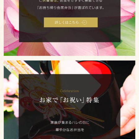
ー
選
ム
ぶ
肉
北
弁
海
当
道
名
産
お
お
家
弁
当
で
「お
お
弁
祝
当
い」
1000
特
円
集
～
1999