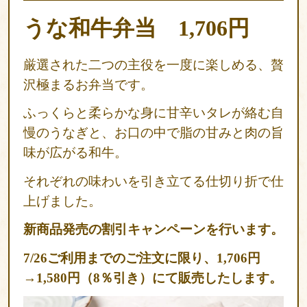
お
うな和牛弁当 1,706円
弁
当
厳選された二つの主役を一度に楽しめる、贅
オ
沢極まるお弁当です。
ー
ふっくらと柔らかな身に甘辛いタレが絡む自
ド
慢のうなぎと、お口の中で脂の甘みと肉の旨
ブ
味が広がる和牛。
ル
それぞれの味わいを引き立てる仕切り折で仕
札
上げました。
幌
へ
新商品発売の割引キャンペーンを行います。
お
7/26ご利用までのご注文に限り、1,706円
届
→1,580円（8％引き）にて販売したします。
け