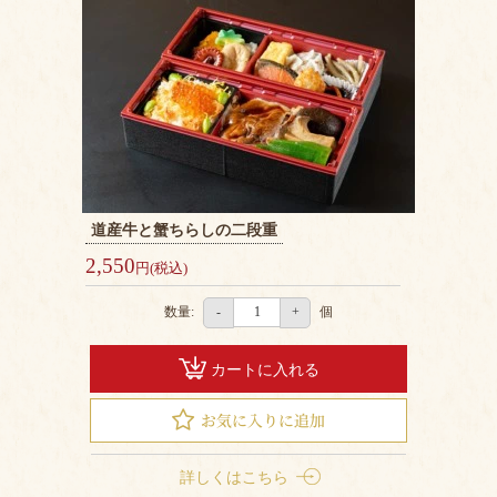
道産牛と蟹ちらしの二段重
2,550
円(税込)
数量:
個
-
+
カートに入れる
詳しくはこちら