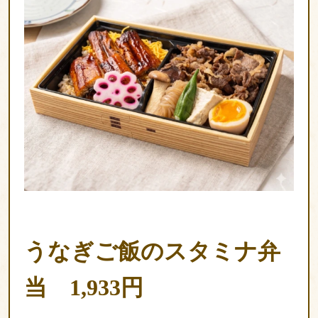
釧
路
へ
お
届
け
旭
川
へ
お
届
け
うなぎご飯のスタミナ弁
ラ
当 1,933円
ン