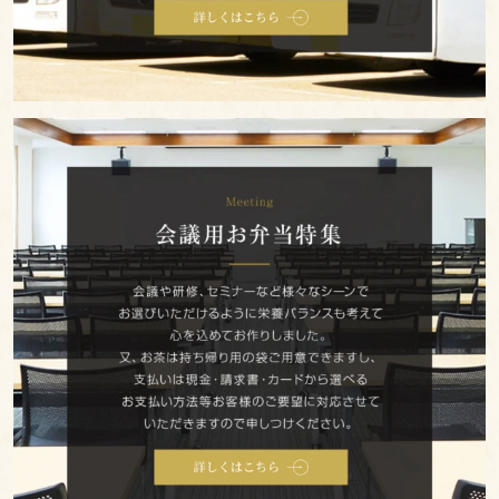
内
オ
ー
ド
会
ブ
議
ル
用
お
お
茶・
そ
弁
の
当
他
特
集
ご
予
算
か
ら