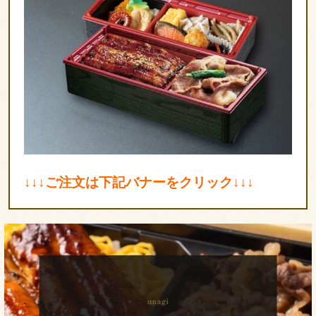
シ
ー
ン
で
選
ぶ
会
議・
研
↓↓↓ご注文は下記バナーをクリック↓↓↓
修
用
弁
夏
当
の
接
う
待・
な
お
ぎ
も