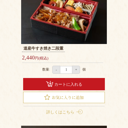
道産牛すき焼き二段重
2,440
円(税込)
数量:
個
-
+
カートに入れる
詳しくはこちら