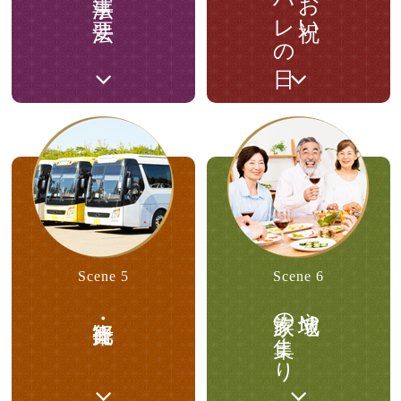
ハレの日
お祝い
Scene 5
Scene 6
家族の集まり
地域や