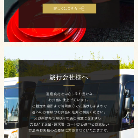
円
お
弁
当
2000
円
旅
～
行
2999
会
円
社
お
様
弁
へ
当
3000
円
～
幕
ノ