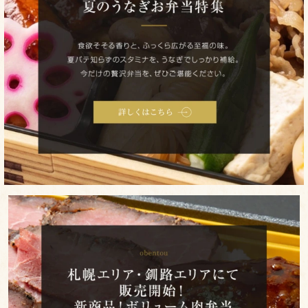
て
な
し
弁
当
法
事・
ご
法
要
お
札
祝
幌
い・
エ
ハ
リ
レ
の
ア・
日
釧