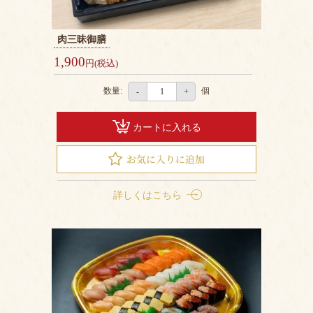
弁
当
肉三昧御膳
1,900
円(税込)
お
客
数量:
個
-
+
様
の
カートに入れる
声
お
詳しくはこちら
知
ら
せ
サ
イ