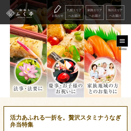
コ
私
ン
た
札幌エリア
釧路エリア
旭川エリア
お知らせ
へお届け
へお届け
へお届け
テ
ち
ン
「ふ
Menu
ツ
く
へ
亭」
用
ス
の
Menu
キ
心
途
ッ
意
で
プ
気
選
を
ぶ
お
届
こ
け
だ
し
わ
ま
活力あふれる一折を。贅沢スタミナうなぎ
り
す
弁当特集