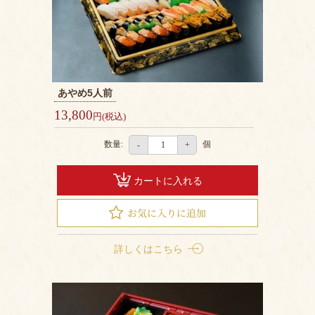
あやめ5人前
13,800
円(税込)
数量:
個
-
+
カートに入れる
詳しくはこちら