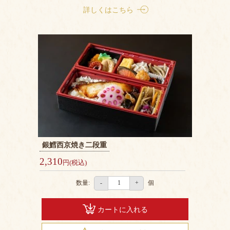
詳しくはこちら
銀鱈西京焼き二段重
2,310
円(税込)
数量:
個
-
+
カートに入れる