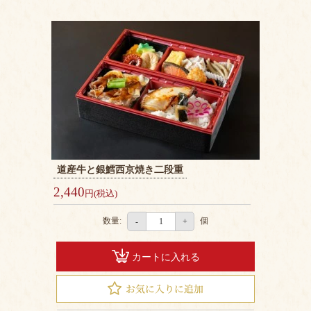
道産牛と銀鱈西京焼き二段重
2,440
円(税込)
数量:
個
-
+
カートに入れる