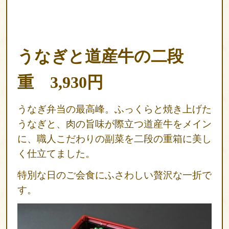
お
気
に
うなぎと道産牛の二段
入
重 3,930円
り
今
うなぎ弁当の最高峰。ふっくらと焼き上げた
す
うなぎと、肉の旨味が際立つ道産牛をメイン
ぐ
に、
職人こだわりの副菜を二段の重箱に美し
ご
く仕立てました。
予
特別な日のご会食にふさわしい贅沢な一折で
約
す。
利
用