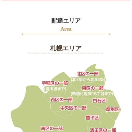
4999
円
5000
配達エリア
円
Area
～
札幌エリア
会
社
概
要
お
す
す
め
人
気