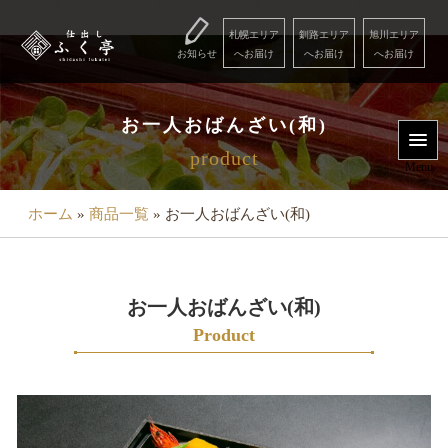
コ
ン
札幌エリア
釧路エリア
旭川エリア
お知らせ
へお届け
へお届け
へお届け
テ
ン
Menu
ツ
お一人おばんざい(和)
へ
product
用
ス
Menu
キ
途
ッ
ホーム
»
商品一覧
»
お一人おばんざい(和)
で
プ
選
ぶ
お一人おばんざい(和)
こ
Product
だ
わ
り