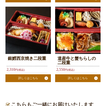
お
気
に
入
り
今
す
銀鱈西京焼き二段重
道産牛と蟹ちらしの
ぐ
二段重
ご
2,310
2,550
円(税込)
円(税込)
予
詳しくはこちら
詳しくはこちら
約
利
用
こちらもご一緒にお届けいたします