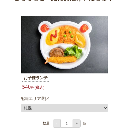
シ
ー
ン
で
選
ぶ
会
議・
研
修
お子様ランチ
用
540
円(税込)
弁
当
配達エリア選択：
接
待・
お
数量:
個
-
+
も