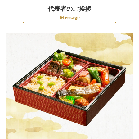
も
代表者のご挨拶
お
Message
聞
か
せ
く
だ
さ
い。