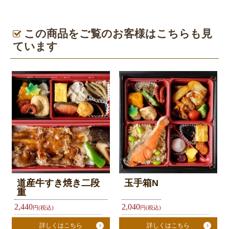
チ
弁
当
この商品をご覧のお客様はこちらも見
テ
ています
イ
ク
ア
ウ
ト
ふ
く
亭
道産牛すき焼き二段
玉手箱N
グ
重
ル
2,440
2,040
円(税込)
円(税込)
ー
プ
詳しくはこちら
詳しくはこちら