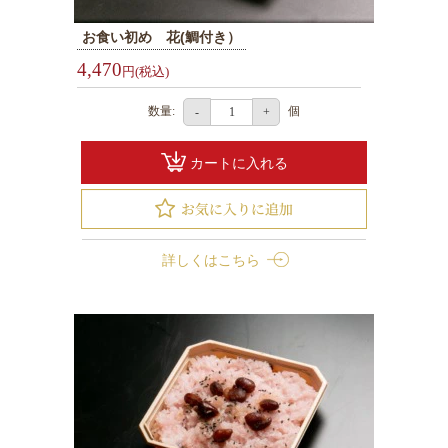
円
お食い初め 花(鯛付き）
お
4,470
弁
円(税込)
当
数量:
個
-
+
2000
円
カートに入れる
～
2999
円
お
詳しくはこちら
弁
当
3000
円
～
幕
ノ