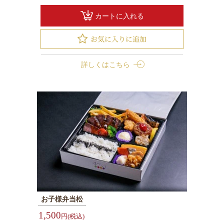
て
カートに入れる
な
し
弁
当
詳しくはこちら
法
事・
ご
法
要
お
祝
い・
ハ
レ
お子様弁当松
の
日
1,500
円(税込)