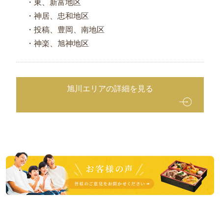
・東、新富地区
・神居、忠和地区
・投稿、豊岡、南地区
・神楽、旭神地区
旭川エリアの詳細を見る
皆
様
の
ご
意
見