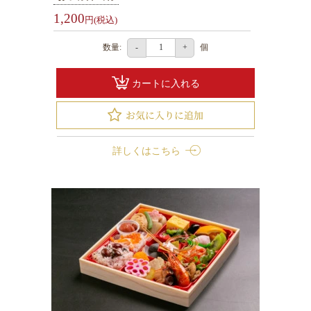
選
1,200
円(税込)
ぶ
数量:
個
-
+
北
海
カートに入れる
道
名
産
お
詳しくはこちら
弁
当
お
弁
当
1000
円
～
1999