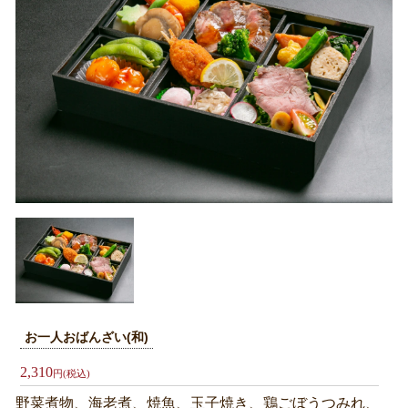
お
弁
当
オ
ー
ド
ブ
ル
札
幌
へ
お
お一人おばんざい(和)
届
2,310
円(税込)
け
野菜煮物、海老煮、焼魚、玉子焼き、鶏ごぼうつみれ、