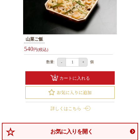
選
ぶ
1000
～
山菜ご飯
1999
540
円(税込)
円
2000
数量:
個
-
+
～
2999
カートに入れる
円
3000
～
詳しくはこちら
3999
円
4000
お気に入りを開く
～