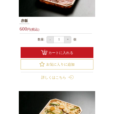
内
オ
ー
赤飯
ド
600
円(税込)
ブ
ル
数量:
個
-
+
お
茶・
カートに入れる
そ
の
他
詳しくはこちら
ご
予
算
か
ら