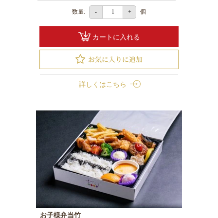
観
数量:
個
-
+
光・
行
カートに入れる
楽
地
域
や
詳しくはこちら
家
族
の
集
ま
り
種
類
で
お子様弁当竹