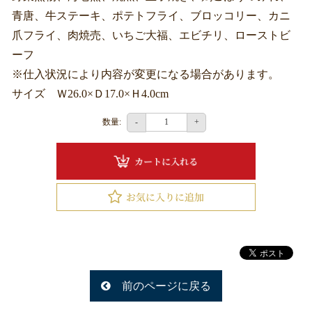
釧
青唐、牛ステーキ、ポテトフライ、ブロッコリー、カニ
路
爪フライ、肉焼売、いちご大福、エビチリ、ローストビ
へ
ーフ
お
※仕入状況により内容が変更になる場合があります。
届
サイズ Ｗ26.0×Ｄ17.0×Ｈ4.0cm
け
数量:
-
+
旭
川
へ
お
届
け
ラ
前のページに戻る
ン