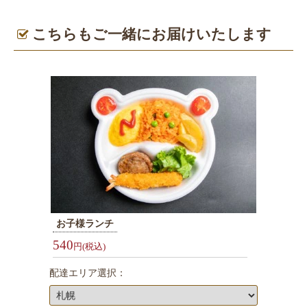
シ
ー
こちらもご一緒にお届けいたします
ン
で
選
ぶ
会
議・
研
修
用
弁
お子様ランチ
当
540
円(税込)
接
待・
配達エリア選択：
お
も