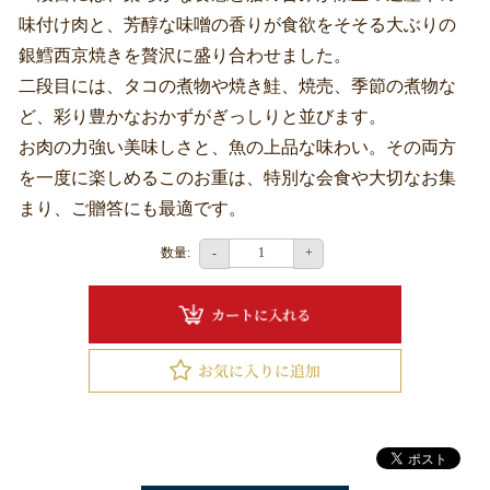
釧
味付け肉と、芳醇な味噌の香りが食欲をそそる大ぶりの
路
銀鱈西京焼きを贅沢に盛り合わせました。
へ
二段目には、タコの煮物や焼き鮭、焼売、季節の煮物な
お
ど、彩り豊かなおかずがぎっしりと並びます。
届
お肉の力強い美味しさと、魚の上品な味わい。その両方
け
を一度に楽しめるこのお重は、特別な会食や大切なお集
まり、ご贈答にも最適です。
旭
数量:
川
-
+
へ
お
届
け
ラ
ン