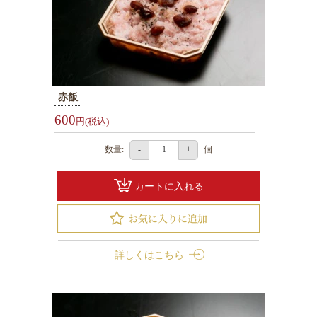
内
オ
ー
ド
ブ
赤飯
ル
600
円(税込)
お
茶・
数量:
個
-
+
そ
の
カートに入れる
他
ご
予
詳しくはこちら
算
か
ら