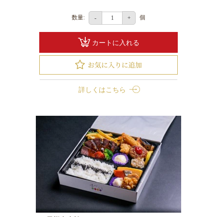
て
数量:
個
-
+
な
し
カートに入れる
弁
当
法
事・
詳しくはこちら
ご
法
要
お
祝
い・
ハ
レ
の
日