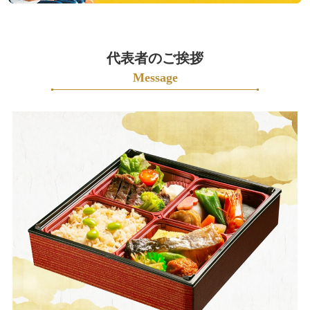
ご
意
見
も
代表者のご挨拶
お
Message
聞
か
せ
く
だ
さ
い。