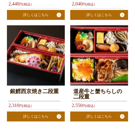
2,440
2,040
円(税込)
円(税込)
お
詳しくはこちら
詳しくはこちら
気
に
入
り
今
す
ぐ
ご
銀鱈西京焼き二段重
道産牛と蟹ちらしの
予
二段重
約
2,310
2,550
円(税込)
円(税込)
詳しくはこちら
詳しくはこちら
利
用