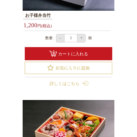
選
ぶ
お子様弁当竹
北
1,200
円(税込)
海
数量:
個
-
+
道
名
産
カートに入れる
お
弁
当
詳しくはこちら
お
弁
当
1000
円
～
1999