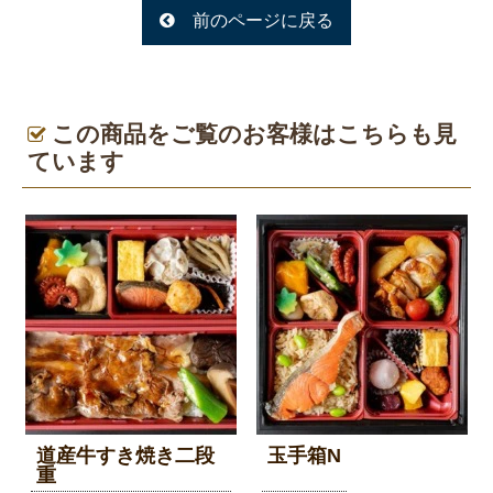
チ
前のページに戻る
弁
当
テ
イ
この商品をご覧のお客様はこちらも見
ク
ています
ア
ウ
ト
ふ
く
亭
グ
ル
道産牛すき焼き二段
玉手箱N
ー
重
プ