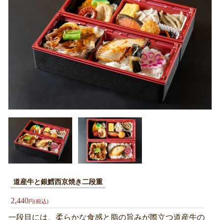
お
弁
当
オ
ー
ド
ブ
ル
札
幌
へ
お
道産牛と銀鱈西京焼き二段重
届
2,440
円(税込)
け
一段目には、柔らかな食感と脂の旨みが際立つ道産牛の