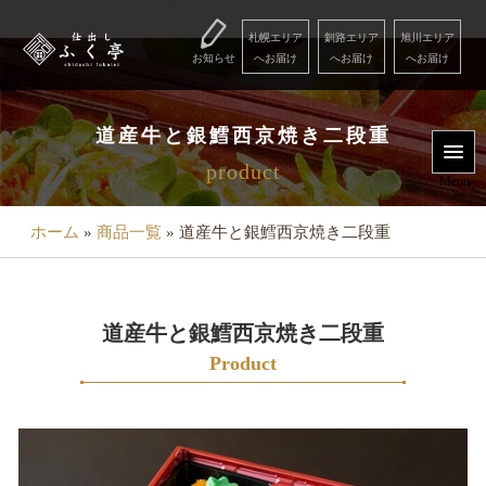
コ
ン
札幌エリア
釧路エリア
旭川エリア
お知らせ
へお届け
へお届け
へお届け
テ
ン
Menu
ツ
道産牛と銀鱈西京焼き二段重
へ
product
用
ス
Menu
キ
途
ッ
ホーム
»
商品一覧
»
道産牛と銀鱈西京焼き二段重
で
プ
選
ぶ
道産牛と銀鱈西京焼き二段重
こ
Product
だ
わ
り