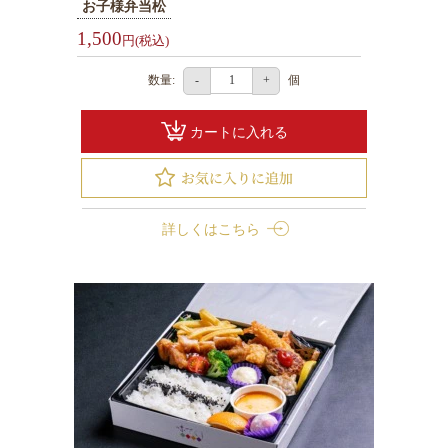
お子様弁当松
観
光・
1,500
円(税込)
行
数量:
個
-
+
楽
地
カートに入れる
域
や
家
族
詳しくはこちら
の
集
ま
り
種
類
で