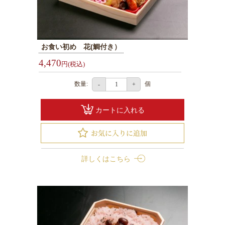
円
お
弁
お食い初め 花(鯛付き）
当
2000
4,470
円(税込)
円
数量:
個
-
+
～
2999
カートに入れる
円
お
弁
当
詳しくはこちら
3000
円
～
幕
ノ