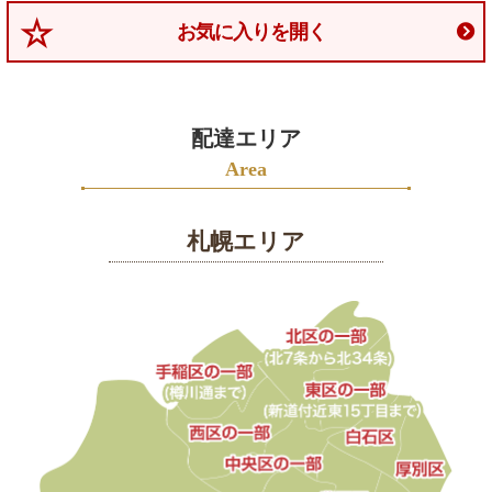
4999
お気に入りを開く
円
5000
円
～
配達エリア
Area
会
社
札幌エリア
概
要
お
す
す
め
人
気