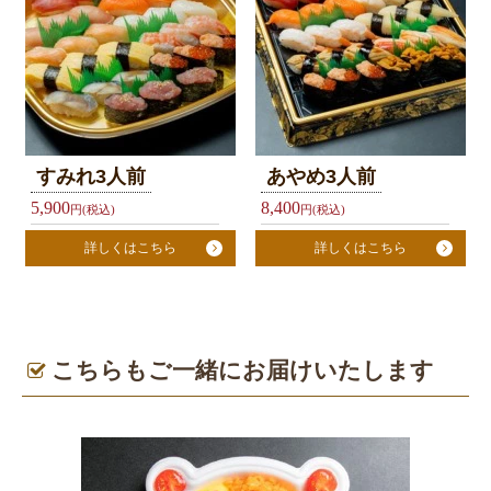
お
気
に
入
り
すみれ3人前
あやめ3人前
5,900
8,400
円(税込)
円(税込)
今
詳しくはこちら
詳しくはこちら
す
ぐ
ご
予
こちらもご一緒にお届けいたします
約
利
用