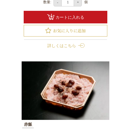
数量:
個
-
+
円
お
カートに入れる
弁
当
2000
円
詳しくはこちら
～
2999
円
お
弁
当
3000
円
～
幕
赤飯
ノ