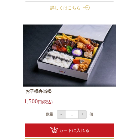
て
詳しくはこちら
な
し
弁
当
法
事・
ご
法
要
お
お子様弁当松
祝
1,500
い・
円(税込)
ハ
数量:
個
-
+
レ
の
カートに入れる
日