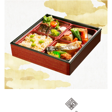
せ
く
だ
さ
い。