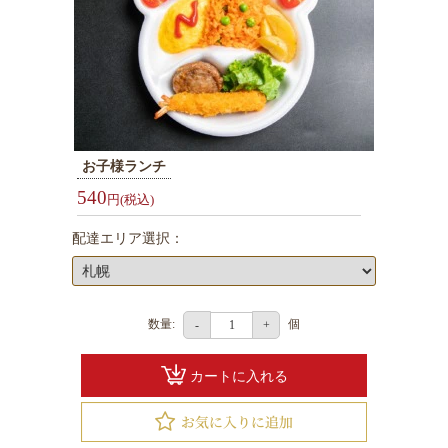
シ
ー
ン
で
選
ぶ
お子様ランチ
会
540
円(税込)
議・
研
配達エリア選択：
修
用
弁
数量:
個
-
+
当
接
カートに入れる
待・
お
も