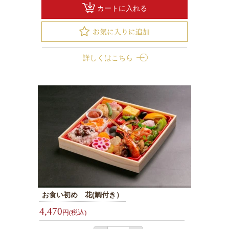
選
カートに入れる
ぶ
北
海
詳しくはこちら
道
名
産
お
弁
当
お
弁
当
1000
お食い初め 花(鯛付き）
円
4,470
～
円(税込)
1999