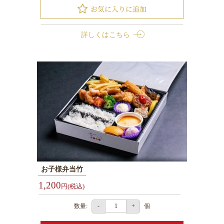
観
光・
行
詳しくはこちら
楽
地
域
や
家
族
の
集
ま
り
お子様弁当竹
1,200
円(税込)
種
類
数量:
個
-
+
で