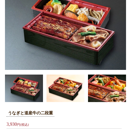
お
弁
当
オ
ー
ド
ブ
ル
札
幌
へ
お
届
うなぎと道産牛の二段重
け
3,930
円(税込)