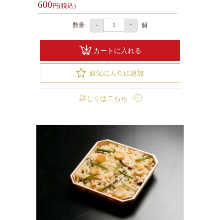
600
内
円(税込)
オ
数量:
個
-
+
ー
ド
カートに入れる
ブ
ル
お
茶・
詳しくはこちら
そ
の
他
ご
予
算
か
ら