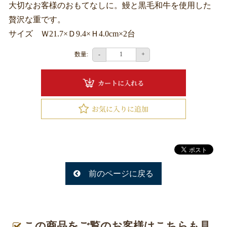
大切なお客様のおもてなしに。鰻と黒毛和牛を使用した
釧
贅沢な重です。
路
サイズ Ｗ21.7×Ｄ9.4×Ｈ4.0cm×2台
へ
お
数量:
-
+
届
け
旭
川
へ
お
届
前のページに戻る
け
ラ
ン
この商品をご覧のお客様はこちらも見