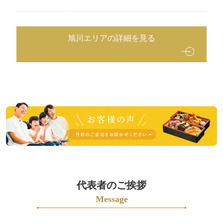
旭川エリアの詳細を見る
皆
様
の
ご
意
見
も
代表者のご挨拶
お
Message
聞
か