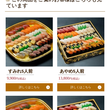
チ
ています
弁
当
テ
イ
ク
ア
ウ
ト
ふ
すみれ5人前
あやめ5人前
く
9,900
13,800
円(税込)
円(税込)
亭
詳しくはこちら
詳しくはこちら
グ
ル
ー
プ