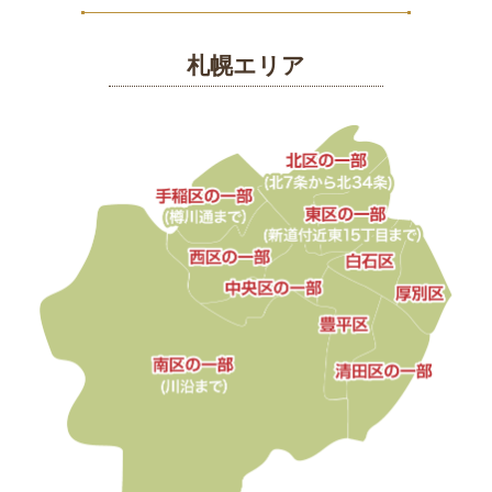
4999
円
札幌エリア
5000
円
～
会
社
概
要
お
す
す
め
人
気