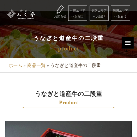
コ
ン
札幌エリア
釧路エリア
旭川エリア
お知らせ
へお届け
へお届け
へお届け
テ
ン
Menu
ツ
うなぎと道産牛の二段重
へ
product
用
ス
Menu
キ
途
ッ
ホーム
»
商品一覧
»
うなぎと道産牛の二段重
で
プ
選
ぶ
うなぎと道産牛の二段重
こ
Product
だ
わ
り