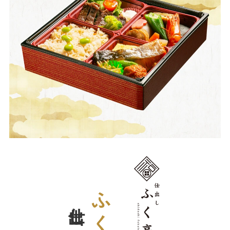
さ
い。
仕出し部
ふく亭