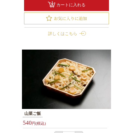
内
カートに入れる
オ
ー
ド
詳しくはこちら
ブ
ル
お
茶・
そ
の
他
ご
予
山菜ご飯
算
540
か
円(税込)
ら