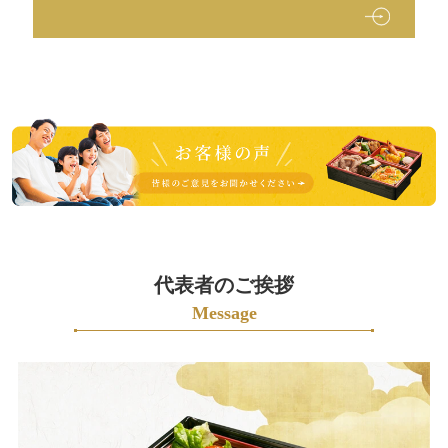
皆
様
の
ご
意
見
も
代表者のご挨拶
お
Message
聞
か
せ
く
だ