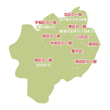
4999
円
5000
円
～
会
社
概
要
お
す
す
め
人
気