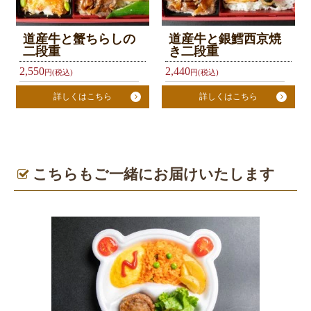
お
道産牛と蟹ちらしの
道産牛と銀鱈西京焼
気
二段重
き二段重
に
2,550
2,440
円(税込)
円(税込)
入
詳しくはこちら
詳しくはこちら
り
今
す
こちらもご一緒にお届けいたします
ぐ
ご
予
約
利
用