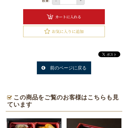
数量:
-
+
釧
路
へ
お
届
け
旭
川
前のページに戻る
へ
お
届
この商品をご覧のお客様はこちらも見
け
ています
ラ
ン