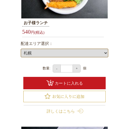
シ
ー
ン
お子様ランチ
で
540
円(税込)
選
ぶ
配達エリア選択：
会
議・
研
数量:
個
-
+
修
用
カートに入れる
弁
当
接
詳しくはこちら
待・
お
も