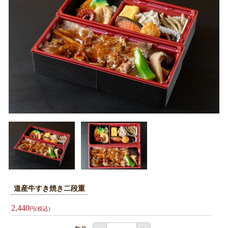
お
弁
当
オ
ー
ド
ブ
ル
札
幌
へ
お
道産牛すき焼き二段重
届
2,440
円(税込)
け