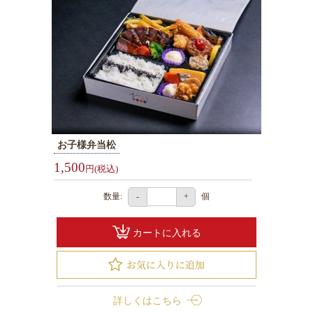
て
な
し
弁
当
法
事・
ご
お子様弁当松
法
1,500
円(税込)
要
お
数量:
個
-
+
祝
い・
カートに入れる
ハ
レ
の
日
詳しくはこちら