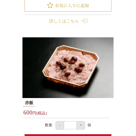
円
お
詳しくはこちら
弁
当
2000
円
～
2999
円
お
弁
当
3000
赤飯
円
600
円(税込)
～
幕
数量:
個
-
+
ノ