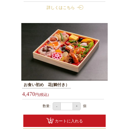
選
詳しくはこちら
ぶ
北
海
道
名
産
お
弁
当
お
お食い初め 花(鯛付き）
弁
4,470
円(税込)
当
1000
数量:
個
-
+
円
～
カートに入れる
1999