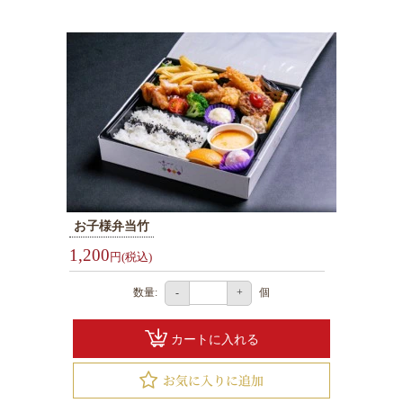
観
光・
行
楽
地
域
や
家
族
の
お子様弁当竹
集
1,200
円(税込)
ま
り
数量:
個
-
+
種
カートに入れる
類
で