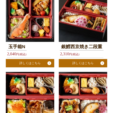
チ
弁
当
テ
イ
ク
ア
玉手箱N
銀鱈西京焼き二段重
ウ
2,040
2,310
円(税込)
円(税込)
ト
詳しくはこちら
詳しくはこちら
ふ
く
亭
グ
ル
ー
プ