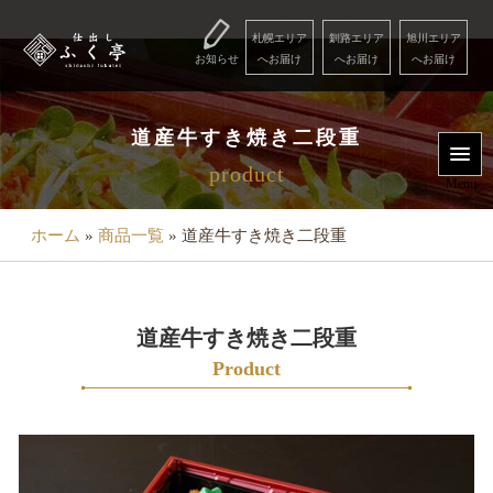
コ
ン
札幌エリア
釧路エリア
旭川エリア
お知らせ
へお届け
へお届け
へお届け
テ
ン
Menu
ツ
道産牛すき焼き二段重
へ
product
用
ス
Menu
キ
途
ッ
ホーム
»
商品一覧
»
道産牛すき焼き二段重
で
プ
選
ぶ
道産牛すき焼き二段重
こ
Product
だ
わ
り