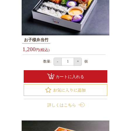
お子様弁当竹
1,200
円(税込)
数量:
個
-
+
カートに入れる
詳しくはこちら