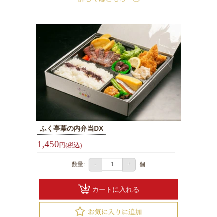
チ
弁
当
テ
イ
×
閉じる
ク
ア
商品をカートに入れてのWEB注文でポイン
トが貯まります。
ウ
ポイントはご購入商品の合計額に応じ付与
されます。
ト
貯まったポイントは、1ポイント1円として
次回購入時の合計金額からお値引き可能で
ふく亭幕の内弁当DX
す。
ふ
※ポイント利用には会員登録が必要です。
1,450
円(税込)
く
亭
数量:
個
-
+
初回注文時の最後に任意パスワードを入力
グ
するだけで会員情報を保存できます。
ル
次回以降はお客様情報が自動反映されるの
カートに入れる
で便利で簡単です。
ー
会員ログイン状態でポイントが貯まる・使
えるようになります。
プ