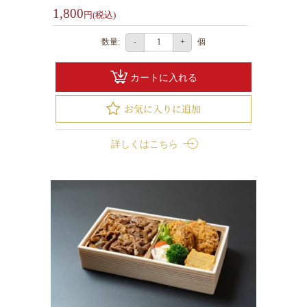
選
1,800
円(税込)
ぶ
数量:
個
-
+
北
海
カートに入れる
道
名
産
お
詳しくはこちら
弁
当
お
弁
当
1000
円
～
1999