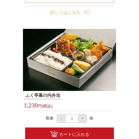
詳しくはこちら
お
1
気
に
入
り
今
す
ぐ
ご
2
ふく亭幕の内弁当
予
1,230
円(税込)
約
数量:
個
-
+
利
用
カートに入れる