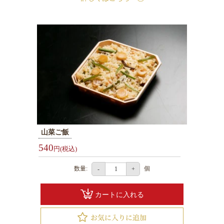
山菜ご飯
540
円(税込)
数量:
個
-
+
カートに入れる