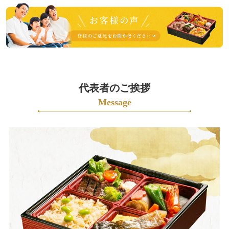
皆
様
の
ご
意
見
も
代表者のご挨拶
お
Message
聞
か
せ
く
だ
さ
い。