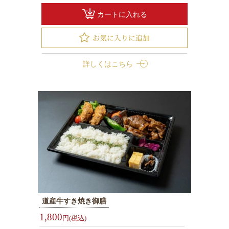
て
カートに入れる
な
し
弁
当
詳しくはこちら
法
事・
ご
法
要
お
祝
い・
ハ
レ
道産牛すき焼き御膳
の
1,800
円(税込)
日