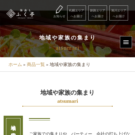
コ
ン
札幌エリア
釧路エリア
旭川エリア
お知らせ
へお届け
へお届け
へお届け
テ
ン
Menu
ツ
地域や家族の集まり
へ
atsumari
用
ス
Menu
キ
途
ッ
ホーム
»
商品一覧
»
地域や家族の集まり
で
プ
選
ぶ
地域や家族の集まり
こ
atsumari
だ
わ
り
ご家族での集まりや、パーティー、会社の打ち上げな