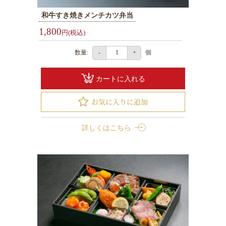
円
和牛すき焼きメンチカツ弁当
お
1,800
円(税込)
弁
当
数量:
個
-
+
2000
円
カートに入れる
～
2999
円
お
詳しくはこちら
弁
当
3000
円
～
幕
ノ