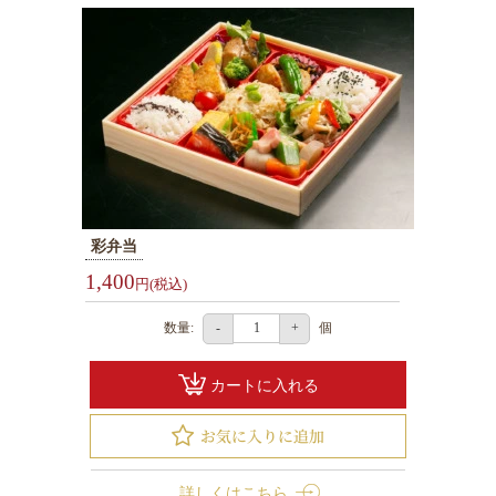
釧
路
へ
お
届
け
旭
彩弁当
川
1,400
円(税込)
へ
お
数量:
個
-
+
届
け
カートに入れる
ラ
ン
詳しくはこちら