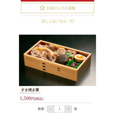
シ
ー
ン
詳しくはこちら
で
選
ぶ
会
議・
研
修
用
弁
当
すき焼き重
接
1,500
円(税込)
待・
お
数量:
個
-
+
も