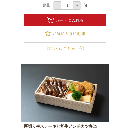
観
数量:
個
-
+
光・
行
カートに入れる
楽
地
域
や
詳しくはこちら
家
族
の
集
ま
り
種
類
で
厚切り牛ステーキと和牛メンチカツ弁当