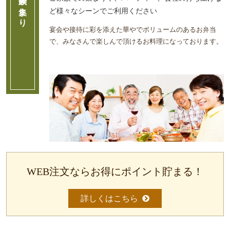
地域や家族の集まり
お
ど様々なシーンでご利用ください
弁
宴会や接待に彩を添えた華やでボリュームのあるお弁当
当
で、みなさんで楽しんで頂けるお料理になっております。
オ
ー
ド
ブ
ル
札
幌
へ
WEB注文ならお得にポイント貯まる！
お
届
詳しくはこちら
け