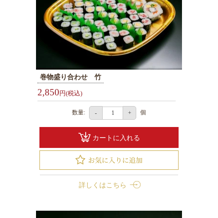
4999
円
5000
円
～
巻物盛り合わせ 竹
会
2,850
円(税込)
社
概
数量:
個
-
+
要
カートに入れる
お
す
す
詳しくはこちら
め
人
気