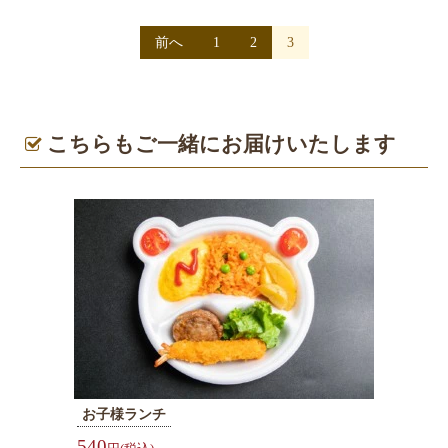
ト
マ
投
前へ
1
2
3
ッ
稿
プ
ナ
ビ
こちらもご一緒にお届けいたします
ゲ
ー
シ
ョ
ン
お子様ランチ
540