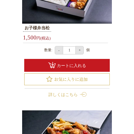
お子様弁当松
1,500
円(税込)
数量:
個
-
+
カートに入れる
詳しくはこちら