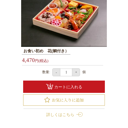
お食い初め 花(鯛付き）
4,470
円(税込)
数量:
個
-
+
カートに入れる
詳しくはこちら