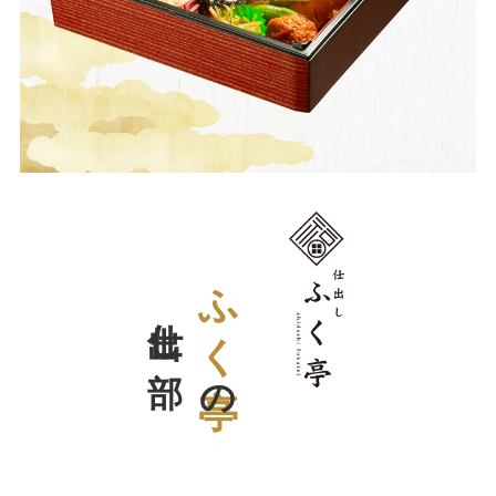
仕出し部
ふく亭
の