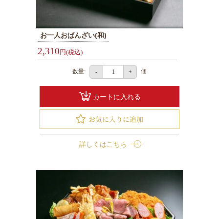
内
オ
ー
お一人おばんざい(和)
ド
2,310
円(税込)
ブ
ル
数量:
個
-
+
お
茶・
カートに入れる
そ
の
他
詳しくはこちら
ご
予
算
か
ら