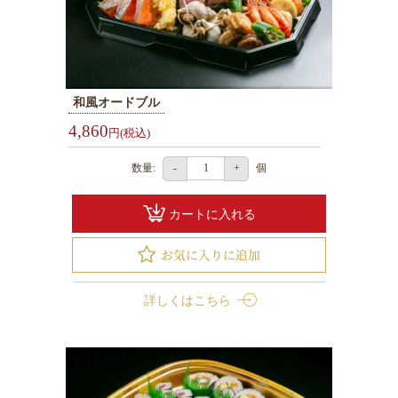
選
ぶ
1000
～
和風オードブル
1999
4,860
円(税込)
円
数量:
個
-
+
2000
～
カートに入れる
2999
円
3000
～
詳しくはこちら
3999
円
4000
～