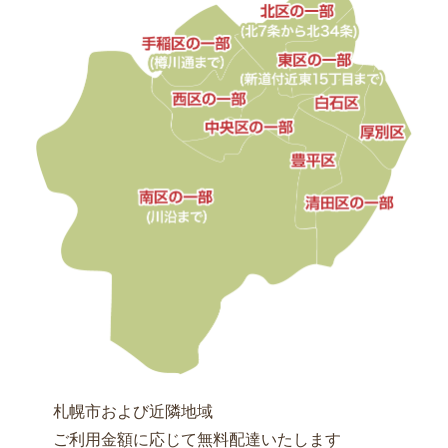
チ
弁
当
テ
イ
ク
ア
ウ
ト
ふ
く
亭
グ
ル
札幌市および近隣地域
ー
ご利用金額に応じて無料配達いたします
プ