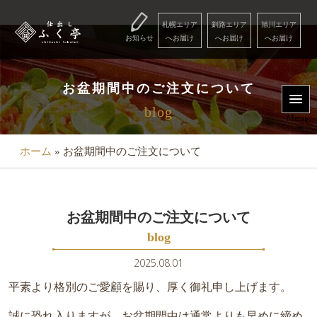
コ
ン
札幌エリア
釧路エリア
旭川エリア
お知らせ
へお届け
へお届け
へお届け
テ
ン
Menu
ツ
お盆期間中のご注文について
へ
blog
用
ス
Menu
キ
途
ッ
ホーム
»
お盆期間中のご注文について
で
プ
選
ぶ
お盆期間中のご注文について
こ
blog
だ
2025.08.01
わ
平素より格別のご愛顧を賜り、厚く御礼申し上げます。
り
誠に恐れ入りますが、お盆期間中は通常よりも早めに締め