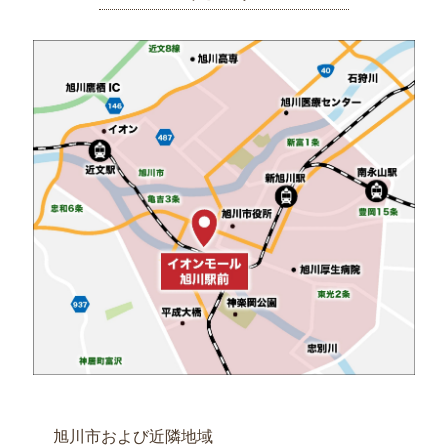
選
ぶ
北
海
道
名
産
お
弁
当
お
弁
当
1000
円
～
旭川市および近隣地域
1999