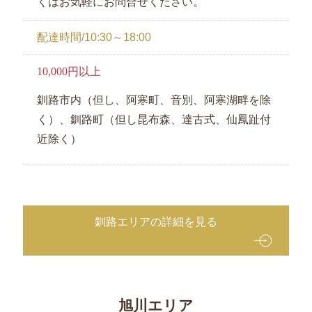
くはお気軽にお問合せください。
観
光・
配達時間/10:30～18:00
行
楽
10,000円以上
地
域
釧路市内（但し、阿寒町、音別、阿寒湖畔を除
や
く）、釧路町（但し昆布森、達古式、仙鳳趾付
家
近除く）
族
の
集
ま
り
釧路エリアの詳細を見る
種
類
で
旭川エリア