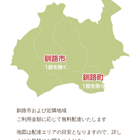
て
な
し
弁
当
法
事・
ご
法
要
お
祝
い・
ハ
釧路市および近隣地域
レ
ご利用金額に応じて無料配達いたします
の
地図は配達エリアの目安となりますので、詳し
日