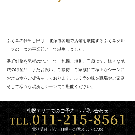
4999
円
5000
円
～
ふく亭の仕出し部は、北海道各地で店舗を展開するふく亭グル
ープの一つの事業部として誕生しました。
会
社
港町釧路を発祥の地として、札幌、旭川、千歳にて、様々な地
概
域の特産品、またお祝い、ご接待、ご家族にて様々なシーンに
要
おける食をご提供をしております。ふく亭の味を職場やご家庭
そして様々な場所とシーンでご堪能ください。
お
す
す
札幌エリアでのご予約・お問い合わせ
め
人
電話受付時間/ 月曜～金曜10:00～17:00
気