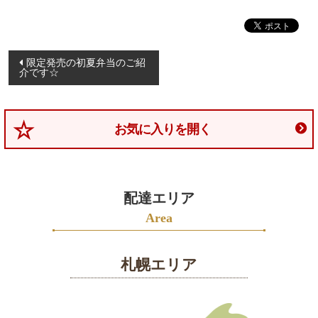
釧
路
へ
投
限定発売の初夏弁当のご紹
お
介です☆
稿
届
ナ
け
ビ
お気に入りを開く
ゲ
旭
ー
川
シ
へ
ョ
配達エリア
お
ン
Area
届
け
札幌エリア
ラ
ン