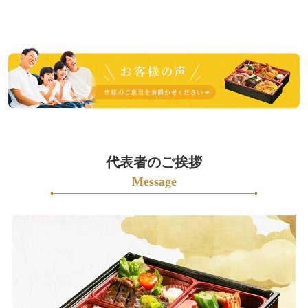
内
オ
ー
皆
ド
様
ブ
の
ル
ご
お
意
茶・
見
そ
も
代表者のご挨拶
の
お
Message
他
聞
か
せ
ご
く
予
だ
算
さ
か
い。
ら