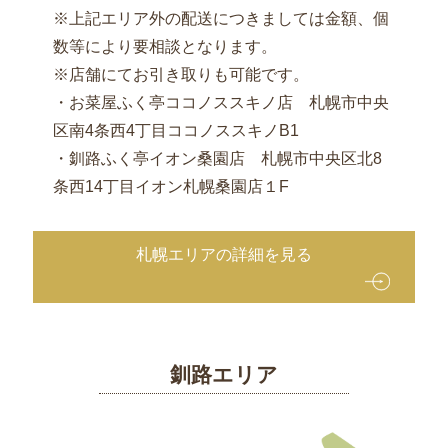
シ
※上記エリア外の配送につきましては金額、個
ー
数等により要相談となります。
ン
※店舗にてお引き取りも可能です。
で
・お菜屋ふく亭ココノススキノ店 札幌市中央
選
区南4条西4丁目ココノススキノB1
ぶ
・釧路ふく亭イオン桑園店 札幌市中央区北8
会
条西14丁目イオン札幌桑園店１F
議・
研
札幌エリアの詳細を見る
修
用
弁
当
接
釧路エリア
待・
お
も