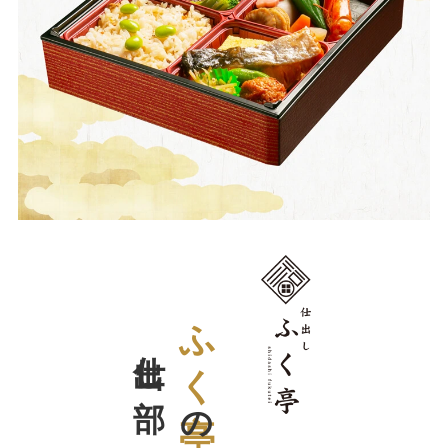
選
ぶ
1000
～
1999
円
2000
～
2999
円
3000
仕出し部
ふく亭
～
3999
円
の
4000
～