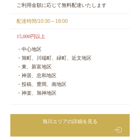
円
ご利用金額に応じて無料配達いたします
お
配達時間/10:30～18:00
弁
当
15,000円以上
2000
円
・中心地区
～
・旭町、川端町、緑町、近文地区
2999
・東、新富地区
円
・神居、忠和地区
お
・投稿、豊岡、南地区
弁
・神楽、旭神地区
当
3000
円
～
旭川エリアの詳細を見る
幕
ノ